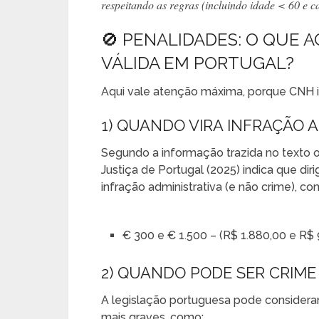
respeitando as regras (incluindo idade < 60 e c
🚫 PENALIDADES: O QUE 
VÁLIDA EM PORTUGAL?
Aqui vale atenção máxima, porque CNH in
1) QUANDO VIRA INFRAÇÃO 
Segundo a informação trazida no texto or
Justiça de Portugal (2025) indica que di
infração administrativa (e não crime), co
€ 300 e € 1.500 – (R$ 1.880,00 e R$ 
2) QUANDO PODE SER CRIME
A legislação portuguesa pode consider
mais graves, como: