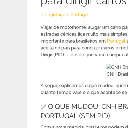
para dirigir carr
Legislação
,
Portugal
Viajar de motorhome, alugar um carro par
estradas cênicas fica muito mais simple
importante para brasileiros em
Portugal
aceita no país para conduzir carros e mo
Dirigir (PID) — desde que você cumpra a
CNH Brasi
A seguir, explicamos o que mudou, quem p
quanto tempo vale e o que acontece se a
✅ O QUE MUDOU: CNH BRA
PORTUGAL (SEM PID)
Com a nova medida, brasileiros podem d