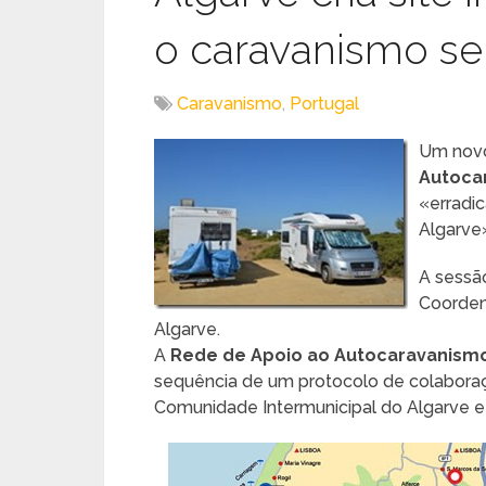
o caravanismo s
Caravanismo
,
Portugal
Um novo
Autoca
«erradi
Algarve
A sessã
Coorden
Algarve.
A
Rede de Apoio ao Autocaravanismo
sequência de um protocolo de colabora
Comunidade Intermunicipal do Algarve e 