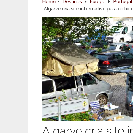
Home
Destinos
Europa
Portugal
Algarve cria site informativo para coib
Algarve cria site 