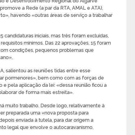
o e Desenvolvimento Regional do Algarve
 promove a Rede (a par da RTA, AMAL e ATA),
to», havendo «outras áreas de serviço a trabalhar
 candidaturas iniciais, mas três foram excluídas,
requisitos mínimos. Das 22 aprovações, 15 foram
 com condições, pequenos problemas que
 ano».
 salientou as reuniões tidas entre esse
inar pormenores», bem como com as forças de
 e pela aplicação da lei: «dessa reunião ficou a
laborar de forma mais estreita».
 há muito trabalho. Desde logo, relativamente à
ser preparada uma «nova proposta para
epois enviada à tutela, para dar origem a
nto legal que envolve o autocaravanismo.