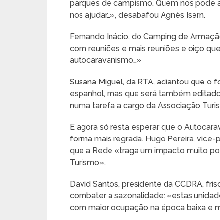
parques de campismo. Quem nos pode a
nos ajudar…», desabafou Agnès Isern.
Fernando Inácio, do Camping de Armação
com reuniões e mais reuniões e oiço que
autocaravanismo…»
Susana Miguel, da RTA, adiantou que o fo
espanhol, mas que será também editado
numa tarefa a cargo da Associação Turi
E agora só resta esperar que o Autocar
forma mais regrada. Hugo Pereira, vice-
que a Rede «traga um impacto muito pos
Turismo».
David Santos, presidente da CCDRA, fri
combater a sazonalidade: «estas unidad
com maior ocupação na época baixa e m