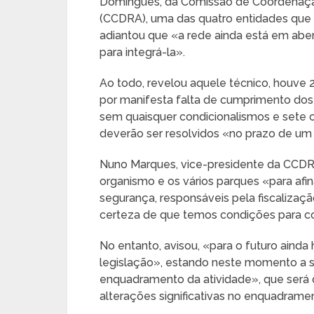
Domingues, da Comissão de Coordenaçã
(CCDRA), uma das quatro entidades que
adiantou que «a rede ainda está em aber
para integrá-la».
Ao todo, revelou aquele técnico, houve 25
por manifesta falta de cumprimento dos 
sem quaisquer condicionalismos e sete
deverão ser resolvidos «no prazo de um
Nuno Marques, vice-presidente da CCDRA,
organismo e os vários parques «para af
segurança, responsáveis pela fiscalização
certeza de que temos condições para co
No entanto, avisou, «para o futuro ainda
legislação», estando neste momento a 
enquadramento da atividade», que será d
alterações significativas no enquadrame