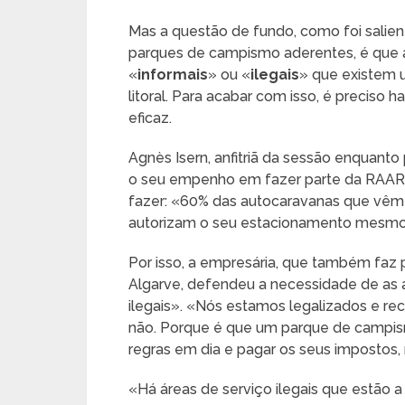
Mas a questão de fundo, como foi salien
parques de campismo aderentes, é que 
«
informais
» ou «
ilegais
» que existem 
litoral. Para acabar com isso, é preciso h
eficaz.
Agnès Isern, anfitriã da sessão enquant
o seu empenho em fazer parte da RAARA,
fazer: «60% das autocaravanas que vêm
autorizam o seu estacionamento mesmo
Por isso, a empresária, que também fa
Algarve, defendeu a necessidade de as a
ilegais». «Nós estamos legalizados e re
não. Porque é que um parque de campis
regras em dia e pagar os seus impostos
«Há áreas de serviço ilegais que estão a