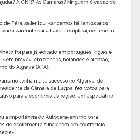
judar? A GNR? As Câmaras? Ninguém é capaz de
 de Pêra, salientou: «andamos há tantos anos
 ainda vai continuar a haver complicações com o
lheto foi para já editado em português, inglês e
, «em breve», em francês, holandês e alemão,
smo do Algarve (ATA).
avanismo tenha muito sucesso no Algarve, de
presidente da Câmara de Lagos, fez votos para
itivo para a economia da região, em especial no
sou a importância do Autocaravanismo para
es de acolhimento funcionam em contraciclo,
édia».