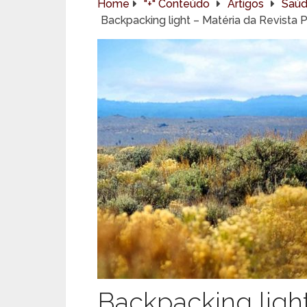
Home
"+" Conteúdo
Artigos
Saú
Backpacking light – Matéria da Revista
Backpacking light