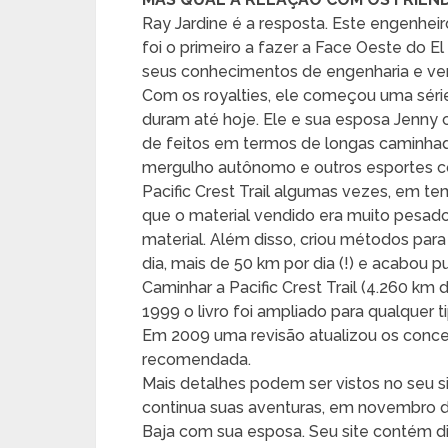
Ray Jardine é a resposta. Este engenhe
foi o primeiro a fazer a Face Oeste do E
seus
conhecimentos de engenharia e vend
Com os royalties, ele começou uma séri
duram até hoje. Ele e sua esposa Jenny 
de feitos em termos de longas caminhad
mergulho autônomo e outros esportes co
Pacific Crest Trail algumas vezes, em 
que o material vendido era muito pesado
material. Além disso, criou métodos par
dia, mais de 50 km por dia (!) e acabou p
Caminhar a Pacific Crest Trail (4.260 k
1999 o livro foi ampliado para qualque
Em 2009 uma revisão atualizou os conceitos
recomendada.
Mais detalhes podem ser vistos no seu s
continua suas aventuras, em novembro d
Baja com sua esposa. Seu site contém d