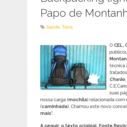
Papo de Montan
Saúde
,
Terra
O
CEL, 
publico
Montan
técnica 
tratados
Charão
C.E.Car
suas pá
nossa carga (
mochila
) relacionada com
(
caminhada
). Chamou este novo concei
mais
”.
A seguir, o texto original. Fonte Rev