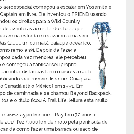
iro aeroespacial começou a escalar em Yosemite e
l Captain em livre. Ele inventou o FRIEND usando
eu os direitos para a Wild Country.
e de aventuras ao redor do globo que
caíram na estrada e realizaram uma série
as (2.000km ou mais), caiaque oceânico,
mo remo e ski. Depois de fazer a
tempos cada vez menores, ele percebeu
 e começou a fabricar seu próprio
a caminhar distâncias bem maiores a cada
ublicando seu primeiro livro, um Guia para
m do Canadá até o México) em 1991. Em
r tipo de caminhada e se chamou Beyond Backpack.
 e o título ficou A Trail Life, leitura esta muito
ite www.rayjardine.com . Ray tem 72 anos e
e 2015 fez 5.000 km de moto pela península de
icas de como fazer uma barraca ou saco de