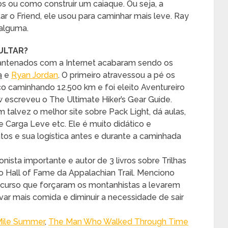
 ou como construir um caiaque. Ou seja, a
r o Friend, ele usou para caminhar mais leve. Ray
 alguma.
ULTAR?
s antenados com a Internet acabaram sendo os
a
e
Ryan Jordan
. O primeiro atravessou a pé os
co caminhando 12.500 km e foi eleito Aventureiro
 escreveu o The Ultimate Hiker’s Gear Guide.
alvez o melhor site sobre Pack Light, dá aulas,
de Carga Leve etc. Ele é muito didático e
tos e sua logística antes e durante a caminhada
nista importante e autor de 3 livros sobre Trilhas
 Hall of Fame da Appalachian Trail. Menciono
go curso que forçaram os montanhistas a levarem
var mais comida e diminuir a necessidade de sair
Mile Summer
,
The Man Who Walked Through Time