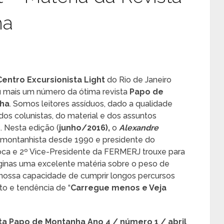
ha
Centro Excursionista Light
do Rio de Janeiro
u mais um número da ótima revista
Papo de
ha
. Somos leitores assíduos, dado a qualidade
dos colunistas, do material e dos assuntos
. Nesta edição (
junho/2016),
o
Alexandre
, montanhista desde 1990 e presidente do
ioca e 2º Vice-Presidente da FERMERJ trouxe para
ginas uma excelente matéria sobre o peso de
 nossa capacidade de cumprir longos percursos
to e tendência de “
Carregue menos e Veja
ista Papo de Montanha Ano 4 / número 1 / abril