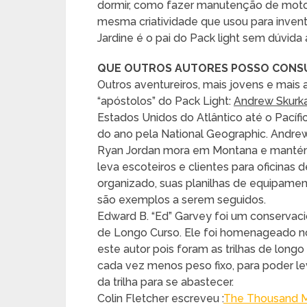
dormir, como fazer manutenção de motos
mesma criatividade que usou para inventa
Jardine é o pai do Pack light sem dúvida
QUE OUTROS AUTORES POSSO CONS
Outros aventureiros, mais jovens e mai
“apóstolos” do Pack Light:
Andrew Skurk
Estados Unidos do Atlântico até o Pacífi
do ano pela National Geographic. Andrew
Ryan Jordan mora em Montana e mantém t
leva escoteiros e clientes para oficinas 
organizado, suas planilhas de equipamen
são exemplos a serem seguidos.
Edward B. “Ed” Garvey foi um conservacio
de Longo Curso. Ele foi homenageado no
este autor pois foram as trilhas de lon
cada vez menos peso fixo, para poder le
da trilha para se abastecer.
Colin Fletcher escreveu :
The Thousand 