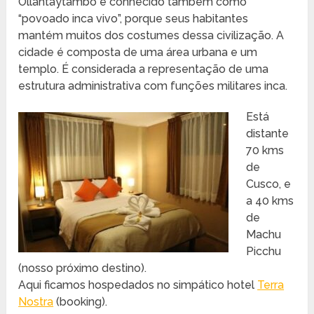
Ollantaytambo é conhecido também como
“povoado inca vivo”, porque seus habitantes
mantém muitos dos costumes dessa civilização. A
cidade é composta de uma área urbana e um
templo. É considerada a representação de uma
estrutura administrativa com funções militares inca.
Está
distante
70 kms
de
Cusco, e
a 40 kms
de
Machu
Picchu
(nosso próximo destino).
Aqui ficamos hospedados no simpático hotel
Terra
Nostra
(booking).