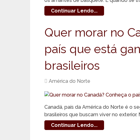
os amantes de basquete. E quando se trat
Continuar Lendo...
Quer morar no C
país que está ga
brasileiros
América do Norte
Canadá, país da América do Norte é o s
brasileiros que buscam viver no exterior
Continuar Lendo...