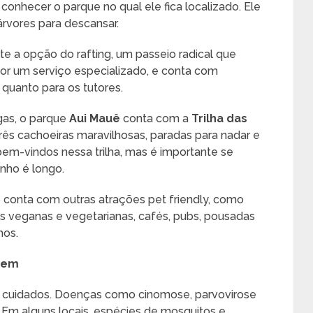
conhecer o parque no qual ele fica localizado. Ele
rvores para descansar.
iste a opção do rafting, um passeio radical que
por um serviço especializado, e conta com
 quanto para os tutores.
gas, o parque
Aui Mauê
conta com a
Trilha das
ês cachoeiras maravilhosas, paradas para nadar e
bem-vindos nessa trilha, mas é importante se
inho é longo.
o conta com outras atrações pet friendly, como
es veganas e vegetarianas, cafés, pubs, pousadas
hos.
gem
ns cuidados. Doenças como cinomose, parvovirose
 Em alguns locais, espécies de mosquitos e