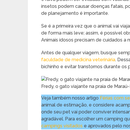
insetos podem causar doenças fatais, po
de planejamento é importante.
Se é a primeira vez que o animal vai via
de forma mais leve; assim, é possível obs
Animais idosos precisam de cuidados a m
Antes de qualquer viagem, busque semp
faculdade de medicina veterinária
. Dess
bichinho e evitar transtornos durante os 
Fredy, o gato viajante na praia de Maraú
Veja também nosso artigo
Férias com se
animal de estimação, e considere acampa
onde seu pet vai poder conviver inte
agradável. Para escolher um camping que 
campings visitados
e aprovados pelo no