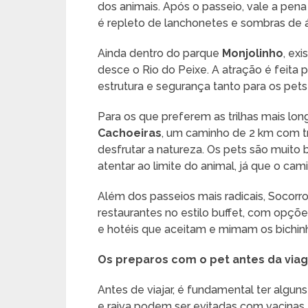
dos animais. Após o passeio, vale a pena 
é repleto de lanchonetes e sombras de á
Ainda dentro do parque
Monjolinho
, ex
desce o Rio do Peixe. A atração é feita 
estrutura e segurança tanto para os pets
Para os que preferem as trilhas mais lon
Cachoeiras
, um caminho de 2 km com tr
desfrutar a natureza. Os pets são muito 
atentar ao limite do animal, já que o cam
Além dos passeios mais radicais, Socorr
restaurantes no estilo buffet, com opçõ
e hotéis que aceitam e mimam os bichin
Os preparos com o pet antes da via
Antes de viajar, é fundamental ter algu
e raiva podem ser evitadas com vacinas.