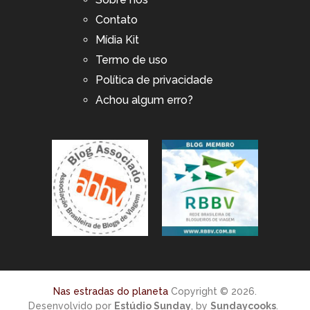
Contato
Mídia Kit
Termo de uso
Política de privacidade
Achou algum erro?
Nas estradas do planeta
Copyright © 2026.
Desenvolvido por
Estúdio Sunday
, by
Sundaycooks
.