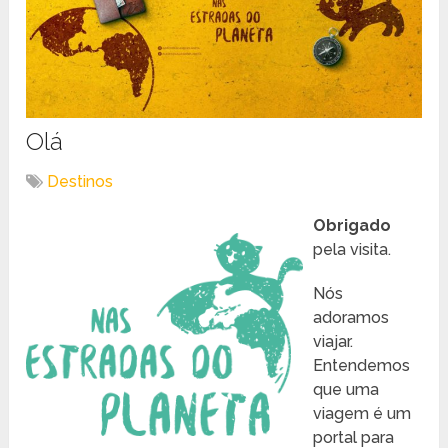
Olá
Destinos
Obrigado
pela visita.
Nós
adoramos
viajar.
Entendemos
que uma
viagem é um
portal para