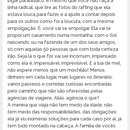
lugar paradisíaco, e mesmo que você não faça a
linha radical, que tire as fotos do rafting que ela
estava louca para fazer, e a ajude a contar depois
para os outros como foi a loucura, com a mesma
empolgação. É, você vai se empolgar. Ela vai te
propor um casamento numa montanha, com o Sol
nascendo, ou na fazenda de um dos seus amigos,
só com aquelas 50 pessoas que com toda certeza
irão. Seja lá o que for, vai ser incomum, impensado
como ela é, impensável, imprevisível. E a lua de mel,
não espere menos que um mochilão! Menos
dinheiro em cada lugar, mais lugares no itinerário,
vários passeios e comidas curiosas encontradas
pelo caminho que não são oferecidas pelas
agências de viagens. Aliás, agência o que?
A menina que viaja não tem medo da idade, não
tem medo das responsabilidades, das obrigações:
ela já viu inúmeras soluções para cada caso por aí, já
tem tudo montado na cabeça. A família de vocês