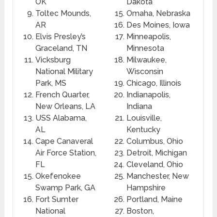
OK
Dakota
Toltec Mounds,
Omaha, Nebraska
AR
Des Moines, Iowa
Elvis Presley’s
Minneapolis,
Graceland, TN
Minnesota
Vicksburg
Milwaukee,
National Military
Wisconsin
Park, MS
Chicago, Illinois
French Quarter,
Indianapolis,
New Orleans, LA
Indiana
USS Alabama,
Louisville,
AL
Kentucky
Cape Canaveral
Columbus, Ohio
Air Force Station,
Detroit, Michigan
FL
Cleveland, Ohio
Okefenokee
Manchester, New
Swamp Park, GA
Hampshire
Fort Sumter
Portland, Maine
National
Boston,