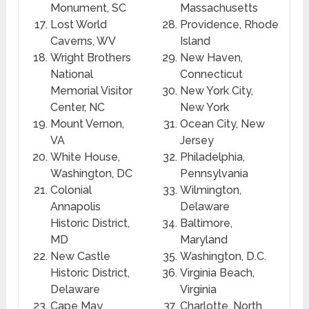
Monument, SC
Massachusetts
Lost World
Providence, Rhode
Caverns, WV
Island
Wright Brothers
New Haven,
National
Connecticut
Memorial Visitor
New York City,
Center, NC
New York
Mount Vernon,
Ocean City, New
VA
Jersey
White House,
Philadelphia,
Washington, DC
Pennsylvania
Colonial
Wilmington,
Annapolis
Delaware
Historic District,
Baltimore,
MD
Maryland
New Castle
Washington, D.C.
Historic District,
Virginia Beach,
Delaware
Virginia
Cape May
Charlotte, North