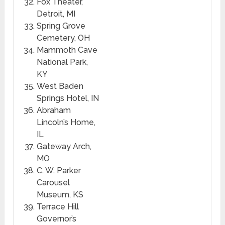
Fox Theater,
Detroit, MI
Spring Grove
Cemetery, OH
Mammoth Cave
National Park,
KY
West Baden
Springs Hotel, IN
Abraham
Lincoln’s Home,
IL
Gateway Arch,
MO
C. W. Parker
Carousel
Museum, KS
Terrace Hill
Governor’s