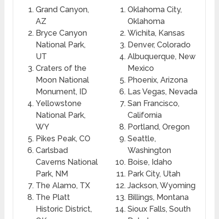
Grand Canyon,
Oklahoma City,
AZ
Oklahoma
Bryce Canyon
Wichita, Kansas
National Park,
Denver, Colorado
UT
Albuquerque, New
Craters of the
Mexico
Moon National
Phoenix, Arizona
Monument, ID
Las Vegas, Nevada
Yellowstone
San Francisco,
National Park,
California
WY
Portland, Oregon
Pikes Peak, CO
Seattle,
Carlsbad
Washington
Caverns National
Boise, Idaho
Park, NM
Park City, Utah
The Alamo, TX
Jackson, Wyoming
The Platt
Billings, Montana
Historic District,
Sioux Falls, South