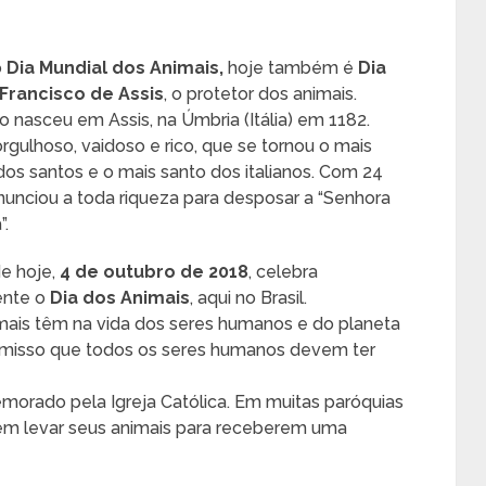
o
Dia Mundial dos Animais,
hoje também é
Dia
Francisco de Assis
, o protetor dos animais.
o nasceu em Assis, na Úmbria (Itália) em 1182.
gulhoso, vaidoso e rico, que se tornou o mais
 dos santos e o mais santo dos italianos. Com 24
nunciou a toda riqueza para desposar a “Senhora
”.
de hoje,
4 de outubro de 2018
, celebra
ente o
Dia dos Animais
, aqui no Brasil.
imais têm na vida dos seres humanos e do planeta
romisso que todos os seres humanos devem ter
rado pela Igreja Católica. Em muitas paróquias
em levar seus animais para receberem uma