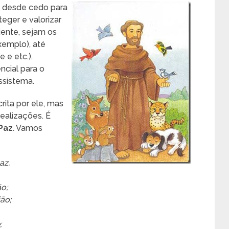
a desde cedo para
eger e valorizar
ente, sejam os
xemplo), até
 e etc.).
ncial para o
ssistema.
crita por ele, mas
realizações. É
Paz
. Vamos
az.
ão;
ião;
;