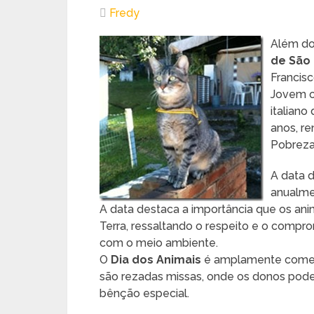
Fredy
Além d
de São 
Francisc
Jovem or
italiano
anos, re
Pobreza
A data 
anualm
A data destaca a importância que os an
Terra, ressaltando o respeito e o comp
com o meio ambiente.
O
Dia dos Animais
é amplamente comemo
são rezadas missas, onde os donos pod
bênção especial.