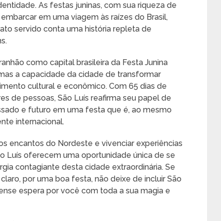
dentidade. As festas juninas, com sua riqueza de
 embarcar em uma viagem às raízes do Brasil,
to servido conta uma história repleta de
s.
anhão como capital brasileira da Festa Junina
 mas a capacidade da cidade de transformar
imento cultural e econômico. Com 65 dias de
es de pessoas, São Luís reafirma seu papel de
assado e futuro em uma festa que é, ao mesmo
te internacional.
os encantos do Nordeste e vivenciar experiências
São Luís oferecem uma oportunidade única de se
ergia contagiante desta cidade extraordinária. Se
 claro, por uma boa festa, não deixe de incluir São
hense espera por você com toda a sua magia e