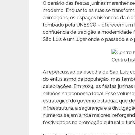
O cenário das festas juninas maranhenses
moderno. Enquanto as ruas se transform
animações, os espaços históricos da cida
tombado pela UNESCO – oferecem um fu
confluência de tradição e modernidade
São Luís é um lugar onde o passado e o
Centro his
A repercussão da escolha de São Luís co
do entusiasmo da população, mas també
celebrações. Em 2024, as festas junin
milhões na economia local. Esse volume
estratégico do governo estadual, que de
infraestrutura, a segurança e a divulgaç
números sejam ainda maiores, reforçand
festividades na promoção cultural e turís