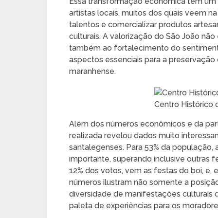
Essa transformação econômica tem um 
artistas locais, muitos dos quais veem 
talentos e comercializar produtos artesan
culturais. A valorização do São João não
também ao fortalecimento do sentimento
aspectos essenciais para a preservação d
maranhense.
Centro Histórico
Além dos números econômicos e da parti
realizada revelou dados muito interessan
santalegenses. Para 53% da população, a 
importante, superando inclusive outras f
12% dos votos, vem as festas do boi, e, 
números ilustram não somente a posiçã
diversidade de manifestações culturais 
paleta de experiências para os moradores