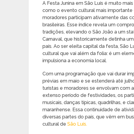
A Festa Junina em São Luís é muito mais
como o evento cultural mais importante
moradores participam ativamente das c
brasileiras. Esse índice revela um comp
tradições, elevando o São João a um sta
Carnaval, que historicamente detinha u
país. Ao ser eleita capital da festa, Sã
cultural que vai além da folia: é um ele
impulsiona a economia local.
Com uma programação que vai durar imp
prévias em maio e se estenderá até jul
turistas e moradores se envolvam com as
extenso período de festividades, os par
musicais, danças típicas, quadrilhas, e cl
maranhense. Essa continuidade de ativid
diversas partes do país, que vêm em bus
cultural de
São Luís.