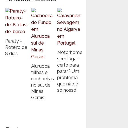
Paraty –
Roteiro de
Motorhome
8 dias
sem lugar
certo para
Aiuruoca,
parar? Um
trilhas e
problema
cachoeiras
que não é
no sul de
só nosso!
Minas
Gerais