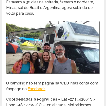
Estavam a 30 dias na estrada, fizeram o nordeste,
Minas, sul do Brasil e Argentina, agora subindo de
volta para casa.
O camping não tem página na WEB, mas conta com
fanpage no
Facebook
.
Coordenadas Geográficas
– Lat -27.144266° S /
Long -48.477393° O – 3m altitude. MotorHomes