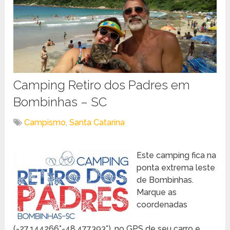
Camping Retiro dos Padres em
Bombinhas – SC
Campismo
,
Santa Catarina
Este camping fica na
ponta extrema leste
de Bombinhas.
Marque as
coordenadas
(-27.144266°-48.477393°), no GPS de seu carro e