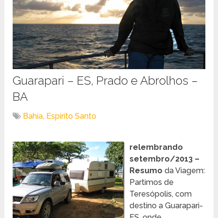
Guarapari – ES, Prado e Abrolhos –
BA
Bahia
,
Espírito Santo
relembrando
setembro/2013 –
Resumo
da Viagem:
Partimos de
Teresópolis, com
destino a Guarapari-
ES, onde