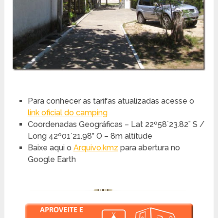
Para conhecer as tarifas atualizadas acesse o
link oficial do camping
Coordenadas Geográficas – Lat 22º58´23.82” S /
Long 42º01´21.98” O – 8m altitude
Baixe aqui o
Arquivo.kmz
para abertura no
Google Earth