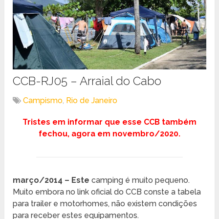
CCB-RJ05 – Arraial do Cabo
Campismo
,
Rio de Janeiro
Tristes em informar que esse CCB também
fechou, agora em novembro/2020.
março/2014 – Este
camping é muito pequeno.
Muito embora no link oficial do CCB conste a tabela
para trailer e motorhomes, não existem condições
para receber estes equipamentos.