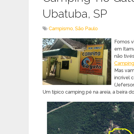
Ubatuba, SP
Campismo
,
São Paulo
Fomos vi
em Itama
não tiv
Campin
Mas vamo
incrível
(Jeferso
Um típico camping pé na areia, a beira 