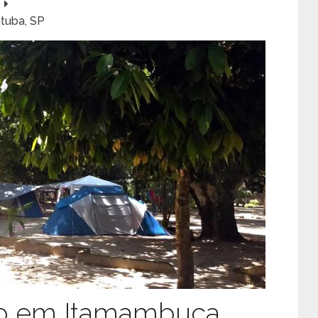
tuba, SP
o em Itamambuca,