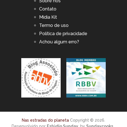
Sobre nós
Contato
Mídia Kit
Termo de uso
Política de privacidade
Achou algum erro?
Nas estradas do planeta
Copyright © 2026.
Desenvolvido por
Estúdio Sunday
, by
Sundaycooks
.